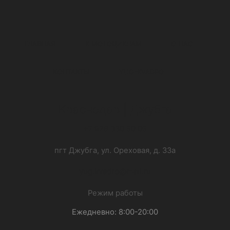
ГЛАВНАЯ
К МОТОЦИКЛАМ
О НАС
КОНТАКТЫ
YUG-KVADRO
Краснодар | Джубга
+7 928 330 50 05
пгт Джубга, ул. Ореховая, д. 33а
yug.kvadro@mail.ru
Режим работы
Ежедневно: 8:00-20:00